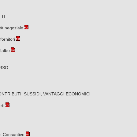
TI
tà negoziale
ornitori
l'albo
RSO
RIBUTI, SUSSIDI, VANTAGGI ECONOMICI
rti
 e Consuntivo