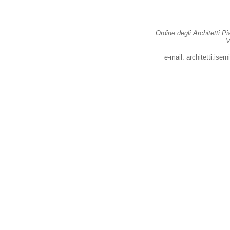
Ordine degli Architetti Pi
V
e-ma
il:
architetti.ise