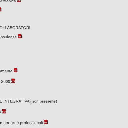
Dom
Lun
Mar
Mer
Gio
Ve
ettronica
2
3
4
5
6
7
9
10
11
12
13
14
16
17
18
19
20
21
LLABORATORI
23
24
25
26
27
28
30
31
onsulenze
tamento
 2009
INTEGRATIVA (non presente)
a
e per aree professionali