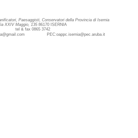
anificatori, Paesaggisti, Conservatori della Provincia di Isernia
ia XXIV Maggio, 135
86170 ISERNIA
tel & fax 0865 3742
rnia@gmail.com
PEC:
oappc.isernia@pec.aruba.it