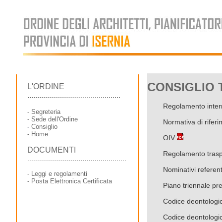
CONSIGLIO
L'ORDINE
...............................................
Regolamento intern
-
Segreteria
-
Sede dell'Ordine
Normativa di rifer
-
Consiglio
-
Home
OIV
DOCUMENTI
Regolamento trasp
..................................................
Nominativi referente
-
Leggi e regolamenti
-
Posta Elettronica Certificata
Piano triennale p
Codice deontologi
Codice deontolog