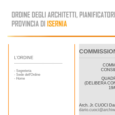
COMMISSION
...................................
L'ORDINE
...............................................
COMM
CONSI
-
Segreteria
-
Sede dell'Ordine
QUADR
-
Home
(DELIBERA CON
19/
Arch. Jr. CUOCI Da
dario.cuoci@archiwo