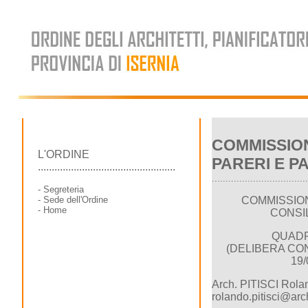
COMMISSIO
L'ORDINE
PARERI E P
..................................................
...................................
-
Segreteria
-
Sede dell'Ordine
COMMISSIO
-
Home
CONSI
QUADR
(DELIBERA CON
19/
Arch. PITISCI Rola
rolando.pitisci@arc